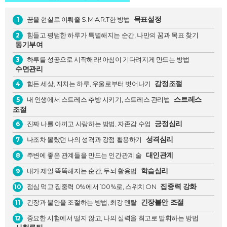
목표설정
꿈을 현실로 이뤄줄 S.M.A.R.T한 방법
1
힘들고 평범한 하루가 특별해지는 순간, 나만의 꿈과 목표 찾기
2
동기부여
하루를 성공으로 시작해라! 아침이 기다려지게 만드는 방법
3
수면관리
감정조절
힘든 세상, 지치는 하루, 우울로부터 벗어나기
4
스트레스
내 인생에서 스트레스 추방 시키기, 스트레스 관리법
5
조절
긍정심리
진짜 나를 아끼고 사랑하는 방법, 자존감 수업
6
성격심리
나조차 몰랐던 나의 성격과 강점 활용하기
7
대인관계
주변에 좋은 관계들을 만드는 인간관계 술
8
학습심리
내가 제일 똑똑해지는 순간, 두뇌 활용법
9
집중력 강화
점심 먹고 집중력 0%에서 100%로, 스위치 ON
10
긴장불안 조절
긴장과 불안을 조절하는 방법, 최강 멘탈
11
중요한 시험에서 떨지 않고, 나의 실력을 최고로 발휘하는 방법
12