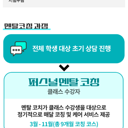
시험루팀
멘탈코칭 과정