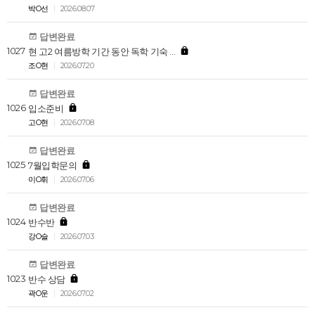
박O선
2026.08.07
답변완료
1027
현 고2 여름방학 기간 동안 독학 기숙 …
조O현
2026.07.20
답변완료
1026
입소준비
고O현
2026.07.08
답변완료
1025
7월입학문의
이O휘
2026.07.06
답변완료
1024
반수반
강O슬
2026.07.03
답변완료
1023
반수 상담
곽O운
2026.07.02