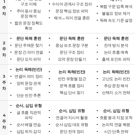
1
구조 이해
수식어·관계사 구조 정리
복합 구문 압축 해석
주
주어·동사 중심
문장 핵심 정보 파악
불필요 정보 제거
차
문장 해석
해석→의미 연결 훈련
독해 속도 기준 설정
짧은 문장 정확도
확보
문단 독해 훈련
문단 독해 훈련
문단 독해 훈련
2
문단 주제문 찾기
중심·보조 문장 구분
전개 방식 분석
주
문장 간 의미 연결
문단 구조 정리
논리 흐름 예측
차
문단 요지 파악
요약 문장 만들기
출제 포인트 파악
논리 독해(빈칸)
논리 독해(빈칸)
논리 독해(빈칸)
3
연결어 의미 정리
빈칸 유형별 접근
고난도 논리 빈칸
주
앞뒤 문장 관계
문맥 흐름 정리
추상 문장 해석
차
파악
핵심 단서 찾기
선택지 소거 전략
단순 빈칸 추론
순서, 삽입 유형
순서, 삽입 유형
순서, 삽입 유형
글 흐름 직관적
4
파악
연결어·지시어 활용
흐름 붕괴 지점 포착
주
순서 배열 연습
순서·삽입 대표 유형
논리적 연결 복원
차
삽입 위치 감각
문단 전개 정리
시간 단축 전략