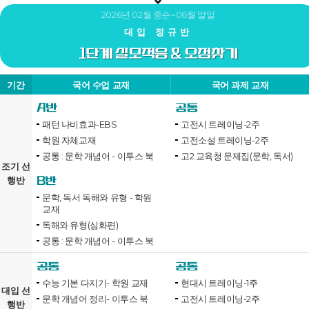
2026년 02월 중순~06월 말일
대입 정규반
1단계 실모적응 & 오점찾기
기간
국어 수업 교재
국어 과제 교재
A반
공통
패턴 나비효과-EBS
고전시 트레이닝-2주
학원 자체교재
고전소설 트레이닝-2주
공통 : 문학 개념어 - 이투스 북
고2 교육청 문제집(문학, 독서)
조기 선
B반
행반
문학, 독서 독해와 유형 - 학원
교재
독해와 유형(심화편)
공통 : 문학 개념어 - 이투스 북
공통
공통
수능 기본 다지기- 학원 교재
현대시 트레이닝-1주
대입 선
문학 개념어 정리- 이투스 북
고전시 트레이닝-2주
행반