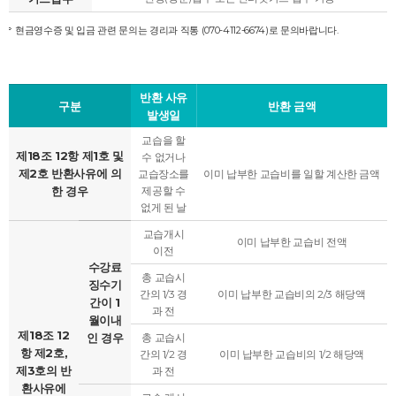
현금영수증 및 입금 관련 문의는 경리과 직통 (070-4112-6674)로 문의바랍니다.
반환 사유
구분
반환 금액
발생일
교습을 할
제18조 12항 제1호 및
수 없거나
제2호 반환사유에 의
교습장소를
이미 납부한 교습비를 일할 계산한 금액
한 경우
제공할 수
없게 된 날
교습개시
이미 납부한 교습비 전액
이전
수강료
총 교습시
징수기
간의 1/3 경
이미 납부한 교습비의 2/3 해당액
간이 1
과 전
월이내
제18조 12
인 경우
총 교습시
항 제2호,
간의 1/2 경
이미 납부한 교습비의 1/2 해당액
제3호의 반
과 전
환사유에