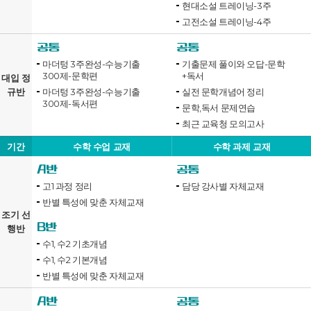
현대소설 트레이닝-3주
고전소설 트레이닝-4주
공통
공통
마더텅 3주완성-수능기출
기출문제 풀이와 오답-문학
300제-문학편
+독서
대입 정
규반
마더텅 3주완성-수능기출
실전 문학개념어 정리
300제-독서편
문학,독서 문제연습
최근 교육청 모의고사
기간
수학 수업 교재
수학 과제 교재
A반
공통
고1 과정 정리
담당 강사별 자체교재
반별 특성에 맞춘 자체교재
조기 선
B반
행반
수1, 수2 기초개념
수1, 수2 기본개념
반별 특성에 맞춘 자체교재
A반
공통