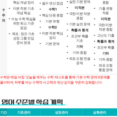
실전 기본 문제
핵심 개념 정리
종합
필수 연산 점검
미적분
미분·적분 기초
기출 유형
수학1
7
개념 복습
적용
극한·미분·적분
주
핵심 단원 종합
종합
수능 수학 학습을
미적분
차
기본 유형
위한 최소 기준
기본 실전 문제
극한·미분·
수학2
점검
적분 종합
확률과 통계
미분·적분 핵심
목표 : 정규 기초·
고난도 기출
조건부 확률
정리
성장 그룹 진입
기초
확률과 통계
준비 완료
기본 문제
기하
조건부 확률
기하 종합
기하
좌표·도형 연결
기하 종합
문제
좌표·도형
통합 문제
수학은 매일 아침 ‘오늘을 깨우는 수학’ 테스트를 통해 기본 수학 문제 8문제를
풀이하며, 하루를 여는 수학적 사고력과 계산 감각을 꾸준히 강화합니다.
영어 수준별 학습 계획
기간
기초관리
성장관리
심화관리