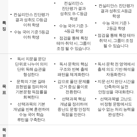
컨실리안스
컨실리안스 진단평가
진단평가 결과
결과 성취도 A등급
성취도 B-C등급
컨실리안스 진단평가
학생
학생
결과 성취도 D등급
특
수능 국어 기준 1-
이하 학생
수능 국어 기준 3-
2등급 학생
징
4등급 학생
수능 국어 기준 5등급
점검을 통해 특정 테마
이하 학생
점검을 통해 특정
취약 시, 그룹이 조정
테마 취약 시, 그룹이
될 수 있습니다.
조정 될 수 있습니다.
독서 지문을 문단
단위로 나누어 의미
독서·문학의 핵심
독서·문학 전 영역에서
단위 독해 습관을
구조와 반복 출제
출제 의도 기반 해석을
형성한다.
패턴을 체계화한다.
자동화한다.
문학의 기본 갈래·
감으로 풀던 문제를
지문·선지 판단 시간을
목
표현법을 정리하여
근거 중심 풀이로
단축하여 실전
기본문항 득점률을
전환한다.
안정성을 극대화한다.
표
회복한다.
선택과목 핵심
선택과목별 고난도·
선택과목의 기본
개념을 정리하여
비정형 문항에서도
개념을 반복 훈련하여
중난도 문항 안정적
실수 없는 처리 능력을
수능 국어 학습
득점을 만든다.
완성한다.
루틴을 구축한다.
목
표