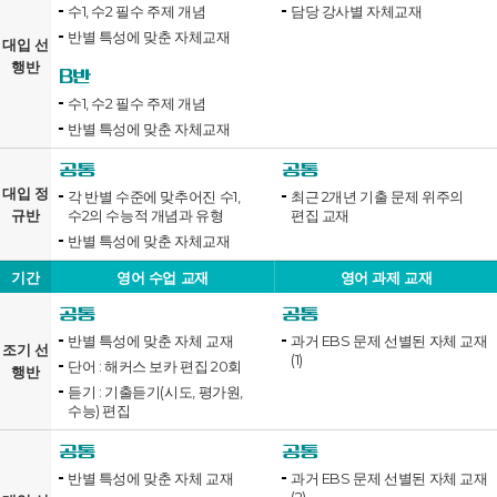
수1, 수2 필수 주제 개념
담당 강사별 자체교재
반별 특성에 맞춘 자체교재
대입 선
행반
B반
수1, 수2 필수 주제 개념
반별 특성에 맞춘 자체교재
공통
공통
대입 정
각 반별 수준에 맞추어진 수1,
최근 2개년 기출 문제 위주의
규반
수2의 수능적 개념과 유형
편집 교재
반별 특성에 맞춘 자체교재
기간
영어 수업 교재
영어 과제 교재
공통
공통
반별 특성에 맞춘 자체 교재
과거 EBS 문제 선별된 자체 교재
조기 선
(1)
단어 : 해커스 보카 편집 20회
행반
듣기 : 기출듣기(시도, 평가원,
수능) 편집
공통
공통
반별 특성에 맞춘 자체 교재
과거 EBS 문제 선별된 자체 교재
(2)