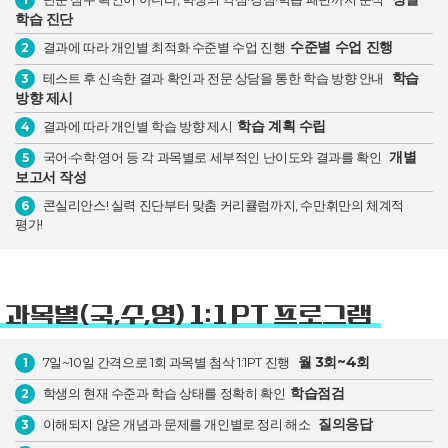
학습 진단
수준별 수업 진행
결과에 따라 개인별 최적화 수준별 수업 진행
2
학습
테스트 후 신속한 결과 확인과 전문 상담을 통한 학습 방향 안내
3
방향 제시
학습 계획 수립
결과에 따라 개인별 학습 방향 제시
4
개별
국어·수학·영어 등 각 과목별로 세부적인 난이도와 결과를 확인
5
보고서 작성
콘실리안스! 실력 진단부터 맞춤 커리큘럼까지, 수만휘만의 체계적
6
평가!
과목별(국,수,영) 1:1 PT 프로그램
월 3회~4회
7일~10일 간격으로 1회 과목별 첨삭 1:1PT 진행
1
학습점검
학생의 현재 수준과 학습 상태를 정확히 확인
2
질의응답
이해되지 않은 개념과 문제를 개인별로 정리·해소
3