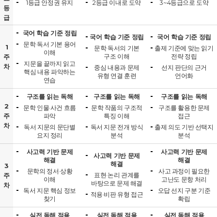
1등급 안정권 유지
2등급 이내로 도약
3~4등급으로 도약
등
급
국어 학습 기준 정립
국어 학습 기준 정립
국어 학습 기준 정립
문학·독서 기본 용어
1
문학·독서의 기본
출제 기준에 맞는 읽기
이해
구조 이해
전략 정립
주
지문을 끝까지 읽고
차
중심 내용과 문제
선지 판단의 근거
핵심 내용 파악하는
유형 연결 훈련
언어화
연습
구조를 읽는 독해
구조를 읽는 독해
구조를 읽는 독해
2
문학 인물·사건 흐름
문학 작품의 구조적
구조를 활용한 문제
주
파악
특징 이해
접근
차
독서 지문의 문단별
독서 지문 전개 방식
출제 의도 기반 선택지
요지 정리
분석
분석
사고력 기반 문제
사고력 기반 문제
사고력 기반 문제
해결
해결
해결
3
문학의 정서·상황
사고 과정이 필요한
표현·논리 관계를
주
이해
고난도 문항 처리
바탕으로 문제 해결
차
독서 지문 핵심 정보
오답 선지 구분 기준
적용·비판 유형 접근
찾기
확립
실전 독해 적용
실전 독해 적용
실전 독해 적용