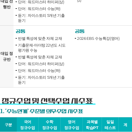
대입 선
단어 : 워드마스터 하이퍼(상)
행반
단어 : 워드마스터 수능(하)
듣기 : 자이스토리 5개년 기출
듣기
공통
공통
반별 특성에 맞춘 자체 교재
2026 EBS 수능특강(영어)
기출문제-마더텅 22년도 시도
평가원 수능
대입 정
반별 특성에 맞춘 자체 교재
규반
단어 : 워드마스터 하이퍼(상)
단어 : 워드마스터 수능(하)
듣기 : 자이스토리 5개년 기출
듣기
정규수업 및 선택수업 시수표
1. ‘수능연계’ 수준별 의무수업 시수표
국어
수학
영어
과목별
일일
구분
계
정규수업
정규수업
정규수업
학습PT
테스트