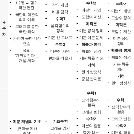
(수열 → 함수
수학2
수학2
각의 개념
극한 연결)
미분의 개념
미분의 개념
비율 감각
극한의 직관적
도함수 계산
도함수 정의
수학1
의미 이해
4
미적분
미적분
삼각함수의
그래프를 통한
주
정의
미분 공식 정리
극한 해석
도함수 계산
차
기본 값·그래프
기본 미분 문제
간단한 극한 계산
미분 공식
연습
정리
수학2
확률과 통계
목표 :
확률과 통계
미분의 개념
확률의 정의
‘가까워진다’는
확률의 정의
변화율·기울기
기본 확률 계산
개념 체화
기본 확률
기하
계산
원의 방정식
기하
중심·반지름
원의 방정식
수학1
삼각함수의
수학1
활용
삼각함수의
그래프 변형
활용
수학2
그래프 변형
기초수학
미분 개념의 기초
미분의 활용
수학2
그래프 읽기
(변화율 이해
증가·감소,
미분의 활용
중심)