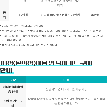
만원
(선행반 입소생은 원복비의 비용
제외)
금
50만원
신규생 90만원 / 선행반 75만원
45만원
액
교재비 : 수업료 교재와 과제 교재비용
콘텐츠비 : 테스트(입소,주말,일일, 미니모의고사)비용, 학습지 및 과제지, 오답노트 등 포함
모의고사 03월 ~ 11월까지 진행되는 사설(대성,이투스)모의고사, 6월 9월 평가원 모의고사의
연10회(예정)비용
중간 입소시 입소 시기에 따라 별도 안내 드립니다.
매점(편의점)이용 및 복사카드 구매
안내
구분
내용
매점(편의점)이
신용카드 및 체크카드만 사용 가능
용 안내
학생이 학습에 필요한 자료를 프린터로 출력할 수 있도록 사용하
프린트 카드 구
는 전용 카드입니다.
매