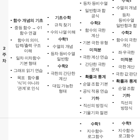
수학1
등차·등비수열
수열의 개념
일반항과 합
등차·
공식
기초수학
등비수열
함수 개념의 기초
수학2
규칙 찾기
일반항과 합
중등 함수 → 수1
함수의 극한
수의 나열 이해
수학2
함수 연결
계산
수학1
함수의 극한
함수의 의미,
기본 극한 유형
계산
입력/출력 구조
수열의 개념
2
미적분
이해
좌·우극한
등차·등비수열
주
극한 계산 연습
일차·이차함수
일반항
미적분
차
기본 형태
간단한 극한
수학2
극한 계산
문제
그래프 읽기 연습
극한의 간단한
극한 값 판단
확률과 통계
목표 : 함수를
계산
확률과 통계
‘식’이 아니라
순열·조합 기본
대입 가능한
‘관계’로 인식
순열·조합
형태
공식 적용 연습
기하
기하
직선의
직선의 방정식
방정식
기울기와 절편
수학1
수학1
지수함수·
지수함수·
로그함수
로그함수