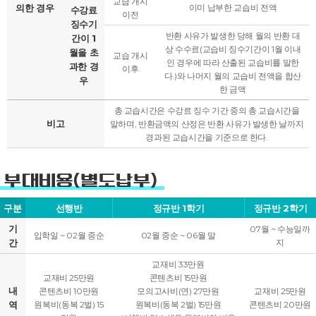
교습 개시
의한 경우
이미 납부한 교습비 전액
수강료
이전
징수기
반환 사유가 발생한 당해 월의 반환 대
간이 1
상 수수료(교습비 징수기간이 1월 이내
월을 초
교습 개시
인 경우에 따라 산출된 교습비를 말한
과한 경
이후
다.)와 나머지 월의 교습비 전액을 합산
우
한 금액
총 교습시간은 수강료 징수 기간 중의 총 교습시간을
비고
말하며, 반환금액의 산정은 반환 사유가 발생한 날까지
경과된 교습시간을 기준으로 한다.
부대비용(별도납부)
구분
선행반
정규반 1학기
정규반 2학기
기
07월 ~ 수능일까
입학일 ~ 02월 중순
02월 중순 ~ 06월 말
간
지
교재비 33만원
교재비 25만원
콘텐츠비 15만원
내
콘텐츠비 10만원
모의고사비(연) 27만원
교재비 25만원
역
원복비(동복 2벌) 15
원복비(동복 2벌) 15만원
콘텐츠비 20만원