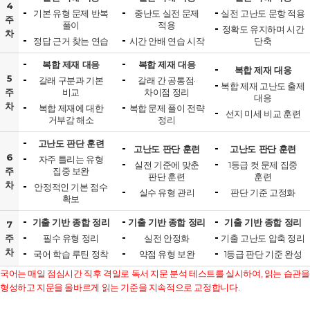
4
기본 유형 문제 반복
중난도 실전 문제
실전 고난도 문항 적용
주
풀이
적용
정확도 유지하며 시간
차
정답 근거 찾는 연습
시간 안배 연습 시작
단축
복합 제재 대응
복합 제재 대응
복합 제재 대응
5
갈래 구분과 기본
갈래 간 공통점·
복합 제재 고난도 출제
주
비교
차이점 정리
대응
차
복합 제재에 대한
복합 문제 풀이 전략
선지 미세 비교 훈련
거부감 해소
정리
고난도 판단 훈련
고난도 판단 훈련
고난도 판단 훈련
6
자주 틀리는 유형
실전 기준에 맞춘
1등급 컷 문제 집중
주
집중 보완
판단 훈련
훈련
차
안정적인 기본 점수
실수 유형 관리
판단 기준 고정화
확보
기출 기반 종합 정리
기출 기반 종합 정리
기출 기반 종합 정리
7
주
필수 유형 정리
실전 안정화
기출 고난도 압축 정리
차
국어 학습 루틴 정착
약점 유형 보완
1등급 판단 기준 완성
국어는 매일 점심시간 직후 격일로 독서 지문 분석 테스트를 실시하여, 읽는 습관을
형성하고 지문을 올바르게 읽는 기준을 지속적으로 교정합니다.