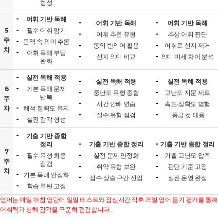
형성
어휘 기반 독해
어휘 기반 독해
어휘 기반 독해
5
필수 어휘 암기
어휘 추론 유형
추상 어휘 판단
주
문맥 속 의미 추론
동의·반의어 활용
어휘로 선지 제거
차
어휘 독해 부담
선지 의미 비교
의미 미세 차이 분석
완화
실전 독해 적용
실전 독해 적용
실전 독해 적용
6
기본 독해 문제
중난도 유형 종합
고난도 지문 세트
반복
주
시간 안배 연습
속도·정확도 병행
차
해석 정확도 유지
실수 유형 점검
1등급 컷 대응
실전 감각 형성
기출 기반 종합
정리
기출 기반 종합 정리
기출 기반 종합 정리
7
필수 유형 최종
실전 문제 안정화
기출 고난도 압축
주
점검
취약 유형 보완
판단 기준 고정
차
기본 독해 안정화
점수 상승 구간 진입
실전 운영 완성
학습 루틴 고정
영어는 매일 아침 영단어 일일 테스트와 점심시간 직후 격일 영어 듣기 평가를 통해
어휘력과 청해 감각을 꾸준히 점검합니다.