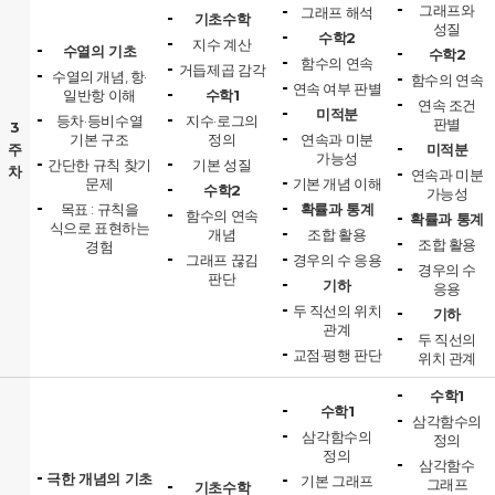
그래프와
그래프 해석
기초수학
성질
수학2
지수 계산
수열의 기초
수학2
함수의 연속
거듭제곱 감각
수열의 개념, 항·
함수의 연속
연속 여부 판별
일반항 이해
수학1
연속 조건
미적분
등차·등비수열
지수·로그의
판별
3
기본 구조
정의
연속과 미분
주
미적분
가능성
간단한 규칙 찾기
기본 성질
차
연속과 미분
문제
기본 개념 이해
수학2
가능성
목표 : 규칙을
확률과 통계
함수의 연속
확률과 통계
식으로 표현하는
개념
조합 활용
조합 활용
경험
그래프 끊김
경우의 수 응용
경우의 수
판단
기하
응용
두 직선의 위치
기하
관계
두 직선의
교점·평행 판단
위치 관계
수학1
수학1
삼각함수의
삼각함수의
정의
정의
삼각함수
극한 개념의 기초
기본 그래프
그래프
기초수학