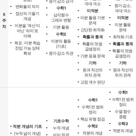
증가·감소 감각
극대·극소
증가·감소,
변화율의 의미
수학1
미적분
극대·극소
접선의 기울기
5
삼각함수
미분 활용 기본
미적분
개념
그래프 변형
주
문제
미분 활용
미분을 ‘계산’이
차
기본 활용
간단한 최적화
문제
아닌 ‘의미’로
수학2
이해
확률과 통계
최적화 기초
미분의 활용
목표 : 미분 학습
확률의 덧셈·
확률과 통계
(기초)
진입 가능 상태
곱셈정리
확률의 덧셈·
확보
증가·감소 직관
기본 응용 문제
곱셈정리
기하
기하
원과 직선의
원과 직선의
위치 관계
위치 관계
교점 개수 판단
수학1
수학1 전 범위
수학1
정리
수학1 전 범위
수열·함수
정리
종합
핵심 유형 점검
기초수학
수학2
수학2
적분 개념의 기초
누적 개념
적분의 개념
적분의 개념
(누적·넓이 개념)
넓이 직관