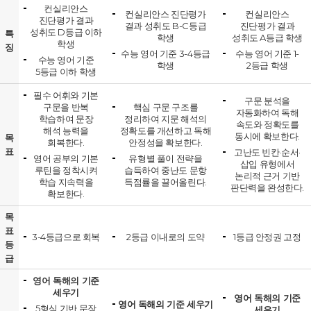
컨실리안스
컨실리안스 진단평가
컨실리안스
진단평가 결과
결과 성취도 B-C등급
진단평가 결과
성취도 D등급 이하
특
학생
성취도 A등급 학생
학생
징
수능 영어 기준 3-4등급
수능 영어 기준 1-
수능 영어 기준
학생
2등급 학생
5등급 이하 학생
필수 어휘와 기본
구문 분석을
구문을 반복
핵심 구문 구조를
자동화하여 독해
학습하여 문장
정리하여 지문 해석의
속도와 정확도를
해석 능력을
정확도를 개선하고 독해
동시에 확보한다.
목
회복한다.
안정성을 확보한다.
표
고난도 빈칸·순서·
영어 공부의 기본
유형별 풀이 전략을
삽입 유형에서
루틴을 정착시켜
습득하여 중난도 문항
논리적 근거 기반
학습 지속력을
득점률을 끌어올린다.
판단력을 완성한다.
확보한다.
목
표
3-4등급으로 회복
2등급 이내로의 도약
1등급 안정권 고정
등
급
영어 독해의 기준
세우기
영어 독해의 기준
영어 독해의 기준 세우기
5형식 기반 문장
세우기