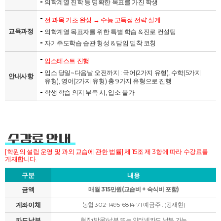
의학계열 진학 등 명확한 목표를 가진 학생
전 과목 기초 완성 → 수능 고득점 전략 설계
교육과정
의학계열 목표자를 위한 특별 학습 & 진로 컨설팅
자기주도학습 습관 형성 & 담임 밀착 코칭
입소테스트 진행
입소 당일~다음날 오전까지 : 국어(2가지 유형), 수학(5가지
안내사항
유형), 영어(2가지 유형) 총 9가지 유형으로 진행
학생 학습 의지 부족 시, 입소 불가
수강료 안내
[학원의 설립 운영 및 과외 교습에 관한 법률] 제 15조 제 3항에 따라 수강료를
게재합니다.
구분
내용
금액
매월 315만원(교습비 + 숙식비 포함)
계좌이체
농협 302-1495-6814-71 예금주 : (강재현)
카드납부
현장(방문)납부 또는 인터넷카드 납부 가능