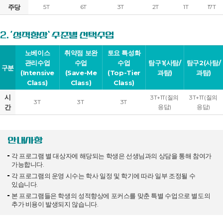
주당
5T
6T
3T
2T
1T
17T
2. ‘성적향상’ 수준별 선택수업
노베이스
취약점 보완
토요 특성화
관리수업
수업
수업
탐구1(사탐/
탐구2(사탐/
구분
(Intensive
(Save-Me
(Top-Tier
과탐)
과탐)
Class)
Class)
Class)
시
3T+1T(질의
3T+1T(질의
3T
3T
3T
간
응답)
응답)
안내사항
각 프로그램 별 대상자에 해당되는 학생은 선생님과의 상담을 통해 참여가
가능합니다.
각 프로그램의 운영 시수는 학사 일정 및 학기에 따라 일부 조정될 수
있습니다.
본 프로그램들은 학생의 성적향상에 포커스를 맞춘 특별 수업으로 별도의
추가 비용이 발생되지 않습니다.