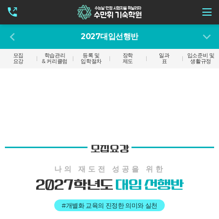
2027대입선행반
모집
학습관리
등록 및
장학
일과
입소준비 및
요강
& 커리큘럼
입학절차
제도
표
생활규정
모집요강
나의 재도전 성공을 위한
2027학년도
대입 선행반
#개별화 교육의 진정한 의미와 실천