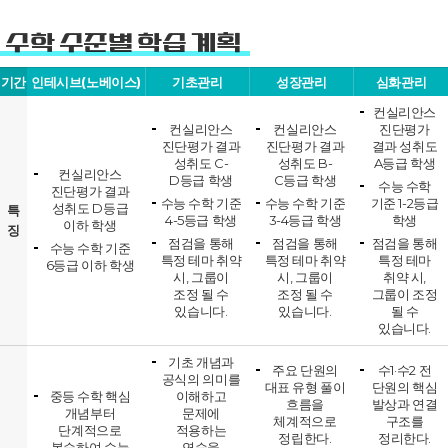
수학 수준별 학습 계획
기간
인테시브(노베이스)
기초관리
성장관리
심화관리
컨실리안스
컨실리안스
컨실리안스
진단평가
진단평가 결과
진단평가 결과
결과 성취도
성취도 C-
성취도 B-
A등급 학생
컨실리안스
D등급 학생
C등급 학생
수능 수학
진단평가 결과
수능 수학 기준
수능 수학 기준
기준 1-2등급
성취도 D등급
특
4-5등급 학생
3-4등급 학생
학생
이하 학생
징
점검을 통해
점검을 통해
점검을 통해
수능 수학 기준
특정 테마 취약
특정 테마 취약
특정 테마
6등급 이하 학생
시, 그룹이
시, 그룹이
취약 시,
조정 될 수
조정 될 수
그룹이 조정
있습니다.
있습니다.
될 수
있습니다.
기초 개념과
주요 단원의
수1·수2 전
공식의 의미를
대표 유형 풀이
단원의 핵심
중등 수학 핵심
이해하고
흐름을
발상과 연결
개념부터
문제에
체계적으로
구조를
단계적으로
적용하는
정립한다.
정리한다.
복습하여 수능
연습을