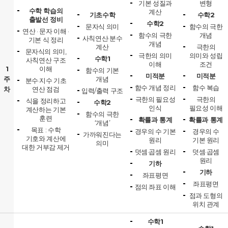
기본 성질과
변형
수학 학습의
계산
기초수학
수학2
출발선 정비
수학2
문자식 의미
함수의 극한
연산 · 문자 이해 ·
함수의 극한
개념
사칙연산·분수
기본 식 정리
개념
계산
극한의
문자식의 의미,
극한의 의미
의미와 성립
수학1
사칙연산 구조
이해
조건
1
이해
함수의 기본
미적분
미적분
주
개념
분수·지수 기초
함수 개념 정리
함수 복습
차
연산 점검
입력/출력 구조
극한의 필요성
극한의
식을 정리하고
수학2
인식
필요성 이해
계산하는 기본
함수의 극한
훈련
확률과 통계
확률과 통계
‘개념’
목표 : 수학
경우의 수 기본
경우의 수
가까워진다는
기호와 계산에
원리
기본 원리
의미
대한 거부감 제거
덧셈·곱셈 원리
덧셈·곱셈
원리
기하
기하
좌표평면
좌표평면
점의 좌표 이해
점과 도형의
위치 관계
수학1