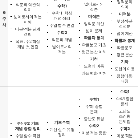
정적분의
넓이로서의
적분의 직관적
수학1
의미
적분
의미
6
수학Ⅰ 핵심
미적분
미적분
넓이로서의 적분
개념 정리
주
부정적분·
이해
정적분 계산
차
수열·함수 연결
정적분
미분/적분 관계
넓이 문제
수학2
넓이 계산
경험
확률과 통계
적분의 개념
확률과 통계
목표 : 수2 핵심
확률분포 기초
개념 첫 연결
넓이로서의
확률분포
적분
평균·분산 이해
평균·분산
기하
기하
도형의 이동
도형의 이동
좌표 변화 이해
평행이동·
대칭
수학1
수학1 종합
수학1
문제
수학1 종합
고난도
문제
조건형
중난도 유형
문제합
기초수학
수1·수2 기초
수학2
개념 종합 정리
수학2
계산 실수 유형
미분·적분 종합
정리
수열·함수·극한
미분·적분