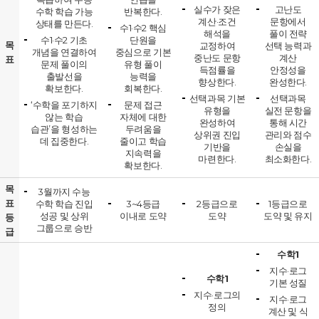
실수가 잦은
고난도
수학 학습 가능
반복한다.
계산·조건
문항에서
상태를 만든다.
수1·수2 핵심
해석을
풀이 전략
수1·수2 기초
단원을
목
교정하여
선택 능력과
개념을 연결하여
중심으로 기본
중난도 문항
계산
표
문제 풀이의
유형 풀이
득점률을
안정성을
출발선을
능력을
향상한다.
완성한다.
확보한다.
회복한다.
선택과목 기본
선택과목
‘수학을 포기하지
문제 접근
유형을
실전 문항을
않는 학습
자체에 대한
완성하여
통해 시간
습관’을 형성하는
두려움을
상위권 진입
관리와 점수
데 집중한다.
줄이고 학습
기반을
손실을
지속력을
마련한다.
최소화한다.
확보한다.
목
3월까지 수능
표
수학 학습 진입
3~4등급
2등급으로
1등급으로
성공 및 상위
이내로 도약
도약
도약 및 유지
등
그룹으로 승반
급
수학1
지수·로그
수학1
기본 성질
지수·로그의
지수·로그
정의
계산 및 식