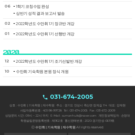
06
1학기 코칭수업 완성
상반기 성적 결과 보고서 발송
02
2022학년도 수만휘 1기 정규반 개강
01
2022학년도 수만휘 1기 선행반 개강
2020
12
2022학년도 수만휘 1기 조기선발반 개강
10
수만휘 기숙학원 본원 정식 개원
031-674-2005
상호 : 수만휘 | 기숙학원 | 재수학원
주소 : 경기도 안성시 죽산면 장계길 114
대표 : 강재현
사업자등록번호 : 403-98-99728
Tel : 031-674-2005
Fax : 031-672-2009
상담문의 시간 : 09시 ~ 22시 까지
E-Mail : sumanhuik@naver.com
개인정보책임자 : 손정대
학원설립운영등록번호 : 제902호
통신판매번호 : 2020-경기안성-0619호
ⓒ
수만휘 | 기숙학원 | 재수학원
All rights reserved.